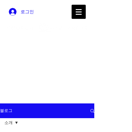
로그인
주의동산교
회
​대한기독교나사렛성
결회
블로그
소개